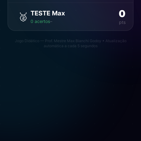
0
TESTE Max
🥈
0
acertos
–
pts
Jogo Didático — Prof. Mestre Max Bianchi Godoy • Atualização
automática a cada 5 segundos