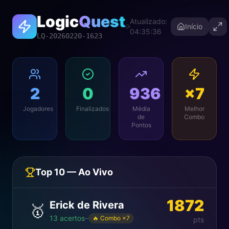
Logic
Quest
Atualizado:
Início
04:35:36
LQ-20260220-1623
2
0
936
×7
Jogadores
Finalizados
Média
Melhor
de
Combo
Pontos
Top 10 — Ao Vivo
1872
Erick de Rivera
🥇
13
acertos
–
🔥 Combo ×
7
pts